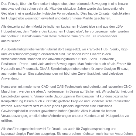
Das Prinzip, über ein Schneckenhubgetriebe, eine rotierende Bewegung in eine lineare
umzuwandeln ist schon sehr alt. Mitte der siebziger Jahre wurde das konventionelle
Getriebe in eine praktische, kubische Form gebracht. Dies hat die Einsatzmöglichkeiten
für Hubgetriebe wesentlich erweitert und dadurch neue Märkte geschaffen.
Alle derzeitig auf dem Markt befindlichen kubischen Hubgetriebe sind aus den LBA-
Hubgetrieben, dem "Vaters des kubischen Hubgetriebe", hervorgegangen oder wurden
nachgebaut. Deshalb kann man diese Getriebe zum größten Teil untereinander
austauschen.
AS-Spindelhubgetriebe werden überall dort eingesetzt, wo kraftvolle Hub-, Senk-, Kipp-
und Vorschubbewegungen erforderlich sind. Sie finden ihren Einsatz in den
verschiedensten Branchen und Anwendungsfällen für Hub-, Senk-, Schwenk-,
Positionier-, Press-, und viele andere Bewegungen. Man findet sie auch oft als Ersatz für
Hydraulik und Pneumatik. Die AS-Spindelhubgetriebe stehen für zuverlässigen Einsatz,
auch unter harten Einsatzbedingungen mit höchster Zuverlässigkeit, und vielseitige
Anwendung.
Konstruiert mit modernster CAD- und CAE-Technologie und gefertigt auf rationellen CNC-
Maschinen, werden sie allen Anforderungen in Bezug auf Sicherheit, Wirtschaftlichkeit und
Langlebigkeit gerecht. Vormontierte Baugruppen in Kombination mit kundenspezifischer
Komplettierung lassen auch kurzfristig größere Projekte und Sonderwüsche realisierbar
werden. Nicht zuletzt sitzt im Kern jedes Spindelhubgetriebe eine Präzisions-
Gewindespindel in unserer gewohnten hohen Qualität. Alles in allem die besten
Voraussetzungen, um die hohen Anforderungen unserer Kunden an ein Hubgetriebe zu
erfüllen.
Alle Ausführungen sind sowohl für Druck- als auch für Zugbeanspruchung und
lageunabhängige Funktion ausgelegt. Sie entsprechen höchsten technischen Ansprüchen: