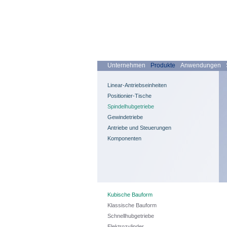
Unternehmen
Produkte
Anwendungen
Linear-Antriebseinheiten
Positionier-Tische
Spindelhubgetriebe
Gewindetriebe
Antriebe und Steuerungen
Komponenten
Kubische Bauform
Klassische Bauform
Schnellhubgetriebe
Elektrozylinder